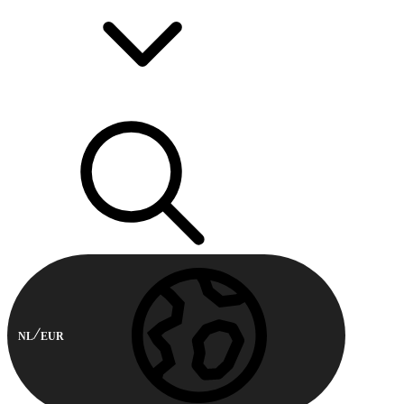
NL
EUR