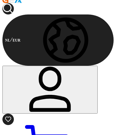
NL
EUR