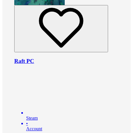
Raft PC
Steam
•
Account