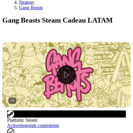
Strategy
Gang Beasts
Gang Beasts Steam Cadeau LATAM
1
/
6
Platform
:
Steam
Activeringsgids controleren