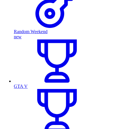
Random Weekend
new
GTA V