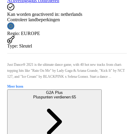
Activeringsgids controleren
Kan worden geactiveerd in:
netherlands
Controleer landbeperkingen
Regio
:
EUROPE
Type
:
Sleutel
Just Dance® 2021 is the ultimate dance game, with 40 hot new tracks from chart-
topping hits like "Rain On Me" by Lady Gaga & Ariana Grande, "Kick It" by NCT
127, and "Ice Cream" by BLACKPINK x Selena Gomez. Start a dance ...
Meer lezen
G2A Plus
Pluspunten verdienen:
65