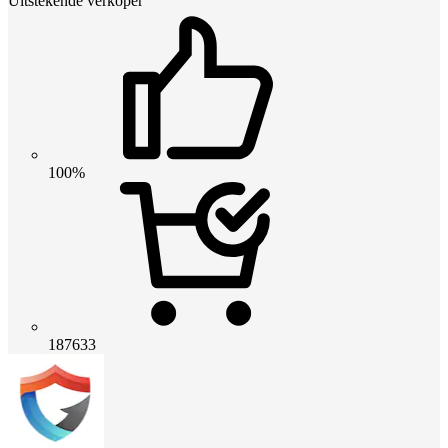
Uitstekende verkoper
100%
187633