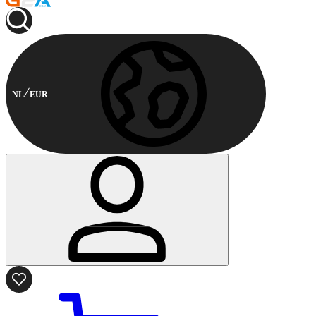
NL
EUR