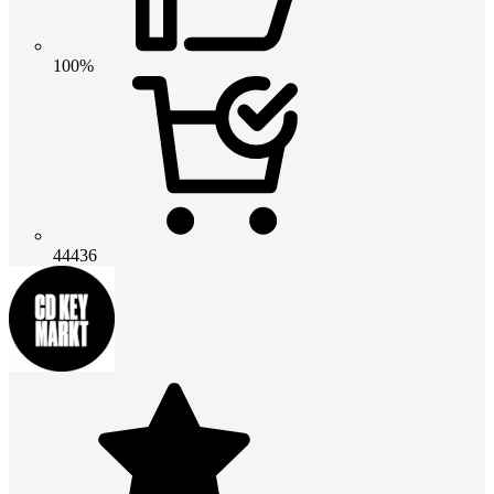
100%
44436