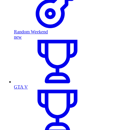
Random Weekend
new
GTA V