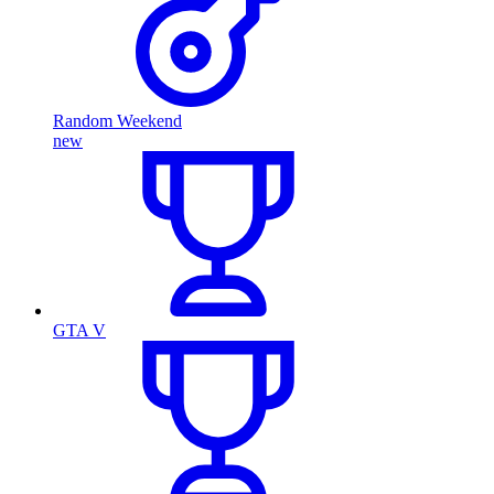
Random Weekend
new
GTA V