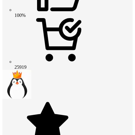
100%
25919