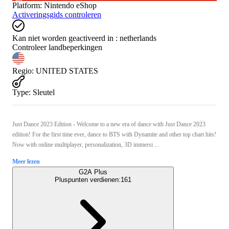
Platform
:
Nintendo eShop
Activeringsgids controleren
Kan niet worden geactiveerd in :
netherlands
Controleer landbeperkingen
Regio
:
UNITED STATES
Type
:
Sleutel
Just Dance 2023 Edition - Welcome to a new era of dance with Just Dance 2023
edition! For the first time ever, dance to BTS with Dynamite and other top chart hits!
Now with online multiplayer, personalization, 3D immersi ...
Meer lezen
G2A Plus
Pluspunten verdienen:
161