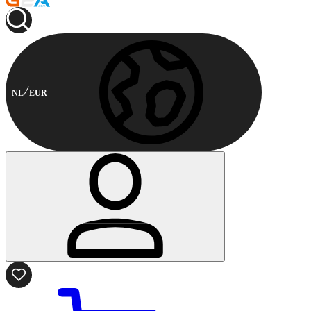
NL
EUR