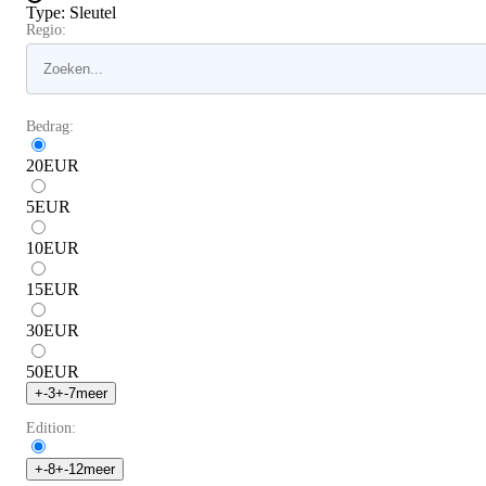
Type
:
Sleutel
Regio:
Bedrag:
20
EUR
5
EUR
10
EUR
15
EUR
30
EUR
50
EUR
+
-3
+
-7
meer
Edition:
+
-8
+
-12
meer