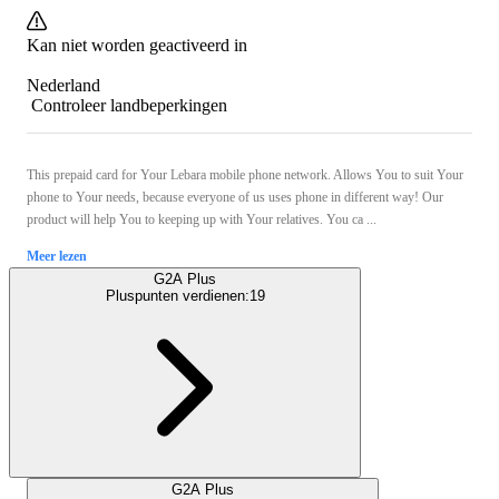
Kan niet worden geactiveerd in
Nederland
Controleer landbeperkingen
This prepaid card for Your Lebara mobile phone network. Allows You to suit Your
phone to Your needs, because everyone of us uses phone in different way! Our
product will help You to keeping up with Your relatives. You ca ...
Meer lezen
G2A Plus
Pluspunten verdienen:
19
G2A Plus