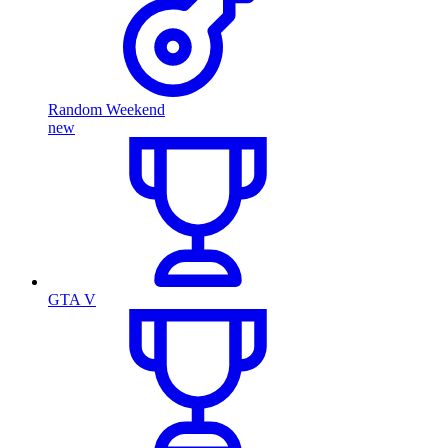
Random Weekend
new
GTA V