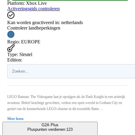
Platform
:
Xbox Live
Activeringsgids controleren
Kan worden geactiveerd in:
netherlands
Controleer landbeperkingen
Regio
:
EUROPE
Type
:
Sleutel
Edition:
LEGO Batman: The Videogame laat je opstijgen als de Dark Knight in een actierijk
avontuur. Beleef krachtige gevechten, verken een open wereld in Gotham City en
geniet van de kenmerkende LEGO-charme in dit essentiële Batm ...
Meer lezen
G2A Plus
Pluspunten verdienen:
123