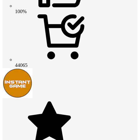
100%
44065