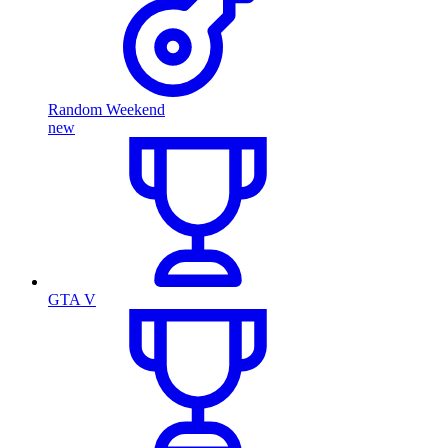
Random Weekend
new
GTA V