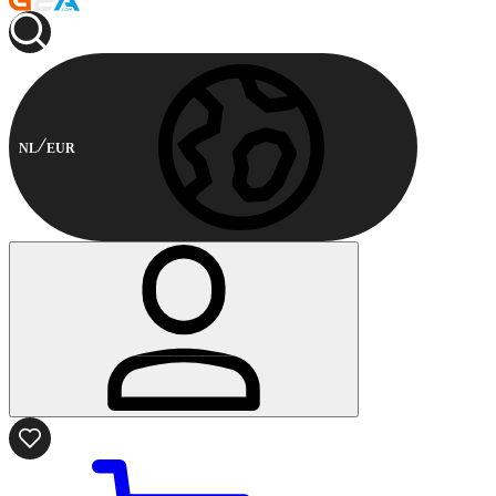
NL
EUR