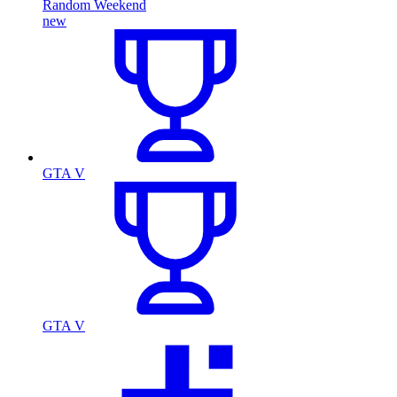
Random Weekend
new
GTA V
GTA V