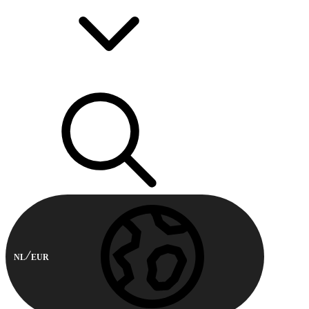
NL
EUR