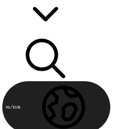
NL
EUR