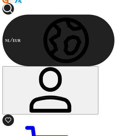
NL
EUR