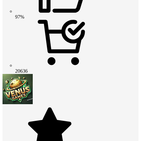
97%
20636