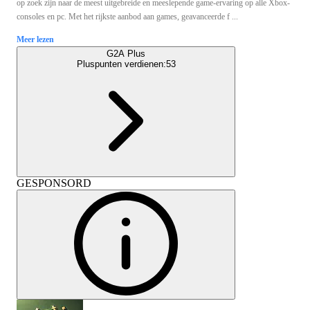
op zoek zijn naar de meest uitgebreide en meeslepende game-ervaring op alle Xbox-
consoles en pc. Met het rijkste aanbod aan games, geavanceerde f ...
Meer lezen
G2A Plus
Pluspunten verdienen:
53
GESPONSORD