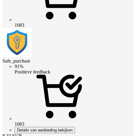
1083
Safe_purchase
91%
Positieve feedback
1083
Details van aanbieding bekijken
8.33
EUR