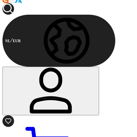
NL
EUR