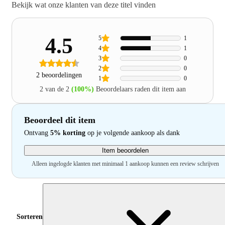
Bekijk wat onze klanten van deze titel vinden
4.5
5
1
4
1
3
0
2
0
2 beoordelingen
1
0
2 van de 2
(100%)
Beoordelaars raden dit item aan
Beoordeel dit item
Ontvang
5% korting
op je volgende aankoop als dank
Item beoordelen
Alleen ingelogde klanten met minimaal 1 aankoop kunnen een review schrijven
Sorteren