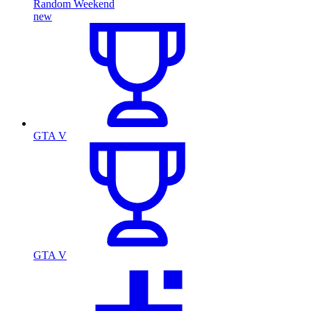
Random Weekend
new
GTA V
GTA V