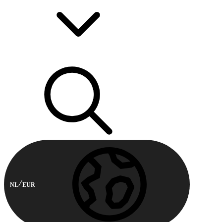
NL
EUR