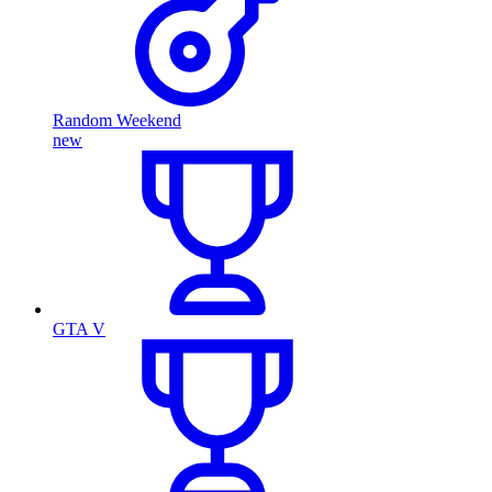
Random Weekend
new
GTA V