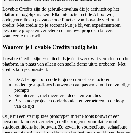
Lovable Credits zijn de gebruikersvaluta die je activiteit op het
platform mogelijk maken. Elke interactie met de AI-bouwer,
codegeneratie en geavanceerde functies van Lovable verbruikt
credits. Met credits op je account kun je blijven experimenteren,
bestaande projecten verbeteren en nieuwe projecten lanceren
wanneer je maar wilt.
Waarom je Lovable Credits nodig hebt
Lovable Credits zijn essentieel als je écht werk wilt verrichten op het
platform, in plaats van alleen een snelle demo uit te proberen. Met
credits kun je consistent:
De AI vragen om code te genereren of te refactoren
Volledige app-flows bouwen en aanpassen vanuit eenvoudige
prompts
Snel itereren, met meerdere ideeën en variaties
Bestaande projecten onderhouden en verbeteren in de loop
van de tijd
Of je nu een startup-idee prototypet, interne tools bouwt of een
persoonlijk project verbetert, credits zorgen ervoor dat je nooit
vastloopt tijdens het bouwen. Ze geven je voorspelbare, schaalbare
toegang tot de AI van Lovable, zodat je features kunt blijven leveren