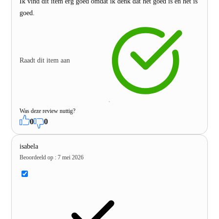
Ik vind dit item erg goed omdat ik denk dat het goed is en het is
goed.
Raadt dit item aan
Was deze review nuttig?
0
0
isabela
Beoordeeld op
:
7 mei 2026