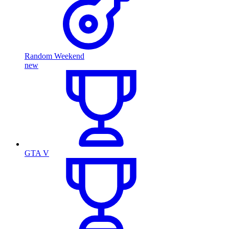
Random Weekend
new
GTA V