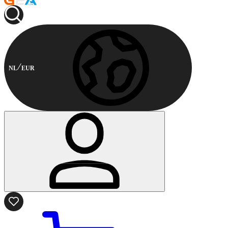
NL
EUR