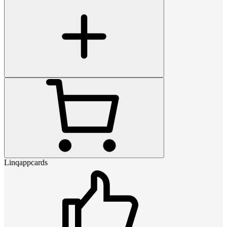
Linqappcards