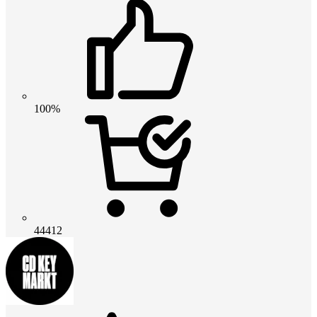
100%
44412