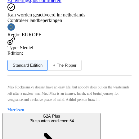
Activeringsgids controleren
Kan worden geactiveerd in:
netherlands
Controleer landbeperkingen
Regio
:
EUROPE
Type
:
Sleutel
Edition:
Standard Edition
+ The Ripper
Max Rockatansky doesn't have an easy life, but nobody does out on the wastelands
left after a nuclear war. Mad Max is an intense, harsh, and brutal journey for
vengeance and a relative peace of mind. A third-person brawl ...
Meer lezen
G2A Plus
Pluspunten verdienen:
54