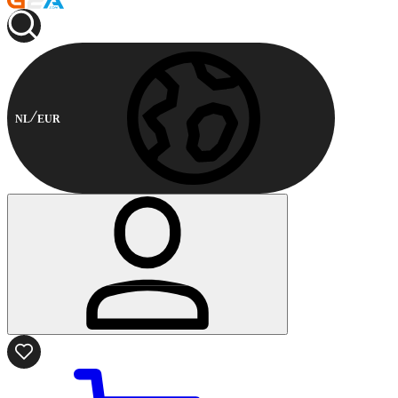
NL
EUR