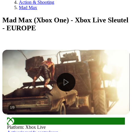
Action & Shooting
Mad Max
Mad Max (Xbox One) - Xbox Live Sleutel
- EUROPE
1
/
9
Platform
:
Xbox Live