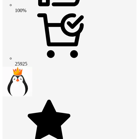
100%
25925