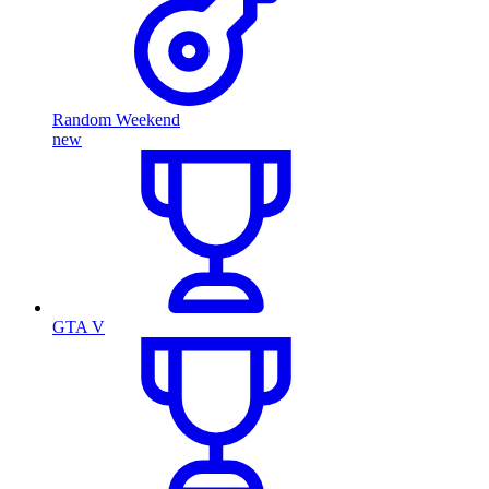
Random Weekend
new
GTA V