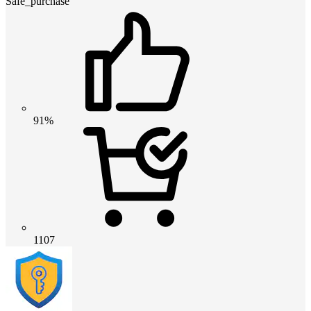
Safe_purchase
91%
1107