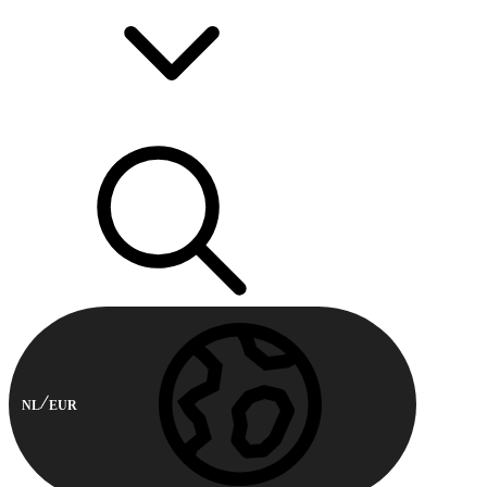
NL
EUR