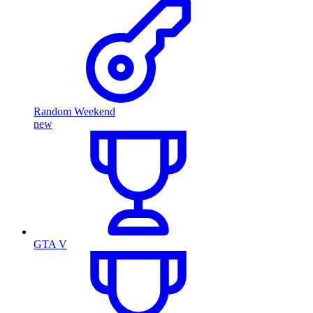
Random Weekend
new
GTA V