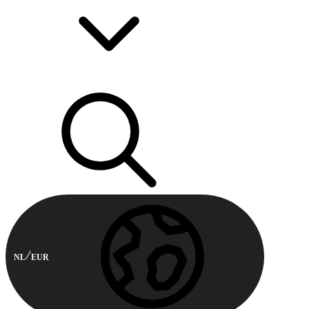
NL
EUR