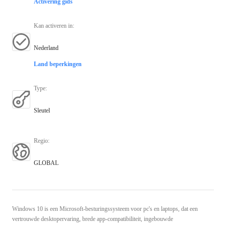
Activering gids
Kan activeren in
:
Nederland
Land beperkingen
Type
:
Sleutel
Regio
:
GLOBAL
Windows 10 is een Microsoft-besturingssysteem voor pc's en laptops, dat een
vertrouwde desktopervaring, brede app-compatibiliteit, ingebouwde