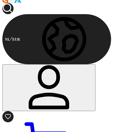
NL
EUR