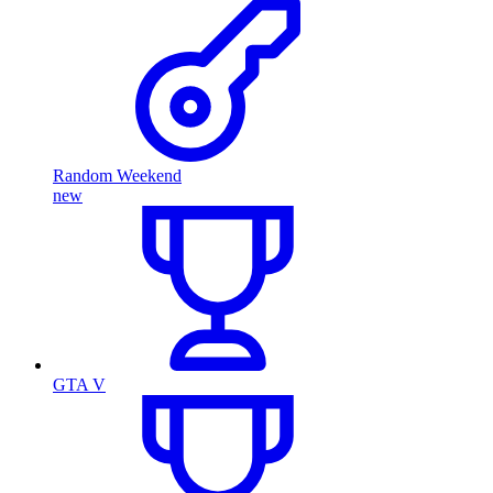
Random Weekend
new
GTA V