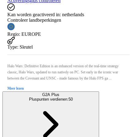
Activeringsgids controleren
Kan worden geactiveerd in:
netherlands
Controleer landbeperkingen
Regio
:
EUROPE
Type
:
Sleutel
Halo Wars: Definitive Edition is an enhanced version of the real-time strategy
classic, Halo Wars, updated to run natively on PC. Set early in the iconic war
between the Covenant and UNSC - made famous by the Halo FPS ga ...
Meer lezen
G2A Plus
Pluspunten verdienen:
50