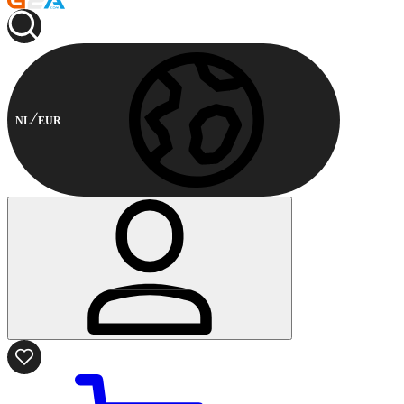
NL
EUR