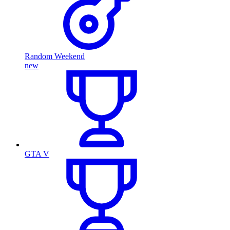
Random Weekend
new
GTA V