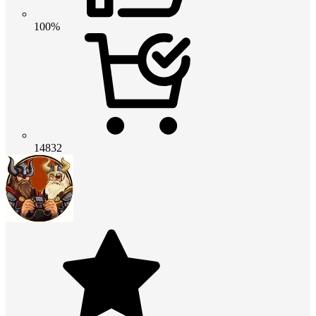
100%
14832