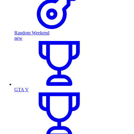
Random Weekend
new
GTA V