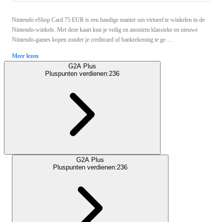
Nintendo eShop Card 75 EUR is een handige manier om virtueel te winkelen in de
Nintendo-winkels. Met deze kaart kun je veilig en anoniem klassieke en nieuwe
Nintendo-games kopen zonder je creditcard of bankrekening te ge ...
Meer lezen
G2A Plus
Pluspunten verdienen:
236
G2A Plus
Pluspunten verdienen:
236