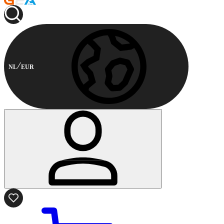
NL
EUR