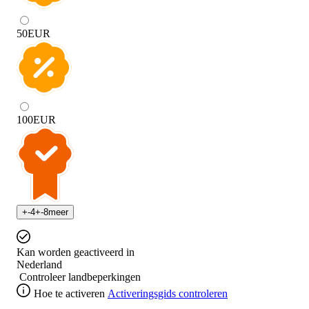
50
EUR
100
EUR
+
-4
+
-8
meer
Kan worden geactiveerd in
Nederland
Controleer landbeperkingen
Hoe te activeren
Activeringsgids controleren