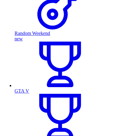
Random Weekend
new
GTA V