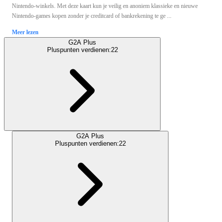
Nintendo-winkels. Met deze kaart kun je veilig en anoniem klassieke en nieuwe
Nintendo-games kopen zonder je creditcard of bankrekening te ge ...
Meer lezen
G2A Plus
Pluspunten verdienen:
22
G2A Plus
Pluspunten verdienen:
22