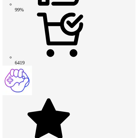
99%
6419