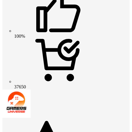
100%
37650