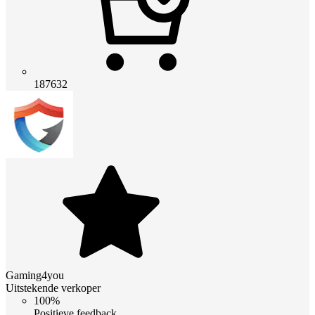
187632
Gaming4you
Uitstekende verkoper
100%
Positieve feedback