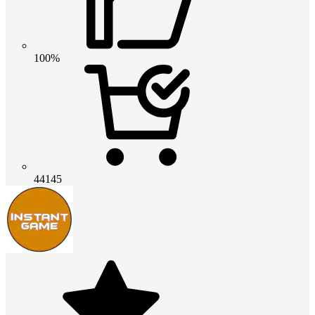
100%
44145