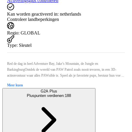
Activeringsgids controleren
Kan worden geactiveerd in:
netherlands
Controleer landbeperkingen
Regio
:
GLOBAL
Type
:
Sleutel
Red de dag in heel Adventure Bay, Jake’s Mountain, de Jungle en
BarkingburgOntdek de wereld van PAW Patrol zoals nooit tevoren, in een 3D-
actieavontuur waar alles PAWsible is. Speel als je favoriete pups, bestuur hun voe ...
Meer lezen
G2A Plus
Pluspunten verdienen:
188