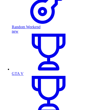
Random Weekend
new
GTA V