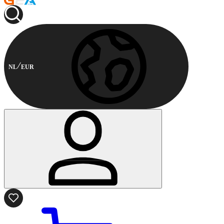
NL
EUR