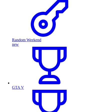
Random Weekend
new
GTA V