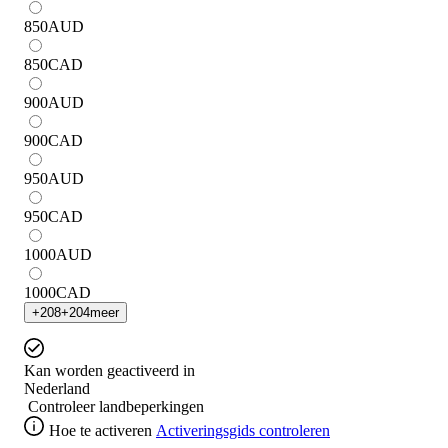
850
AUD
850
CAD
900
AUD
900
CAD
950
AUD
950
CAD
1000
AUD
1000
CAD
+
208
+
204
meer
Kan worden geactiveerd in
Nederland
Controleer landbeperkingen
Hoe te activeren
Activeringsgids controleren