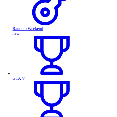
Random Weekend
new
GTA V