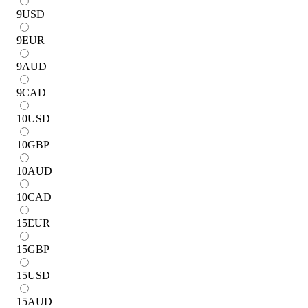
9
USD
9
EUR
9
AUD
9
CAD
10
USD
10
GBP
10
AUD
10
CAD
15
EUR
15
GBP
15
USD
15
AUD