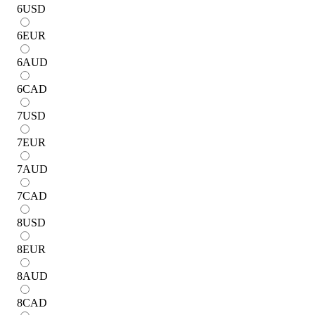
6
USD
6
EUR
6
AUD
6
CAD
7
USD
7
EUR
7
AUD
7
CAD
8
USD
8
EUR
8
AUD
8
CAD