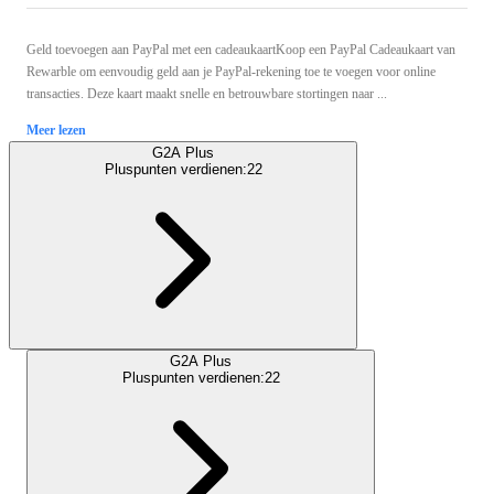
Geld toevoegen aan PayPal met een cadeaukaartKoop een PayPal Cadeaukaart van
Rewarble om eenvoudig geld aan je PayPal-rekening toe te voegen voor online
transacties. Deze kaart maakt snelle en betrouwbare stortingen naar ...
Meer lezen
G2A Plus
Pluspunten verdienen:
22
G2A Plus
Pluspunten verdienen:
22