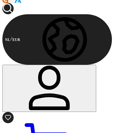
NL
EUR