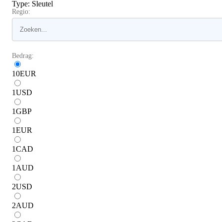
Type
:
Sleutel
Regio:
Bedrag:
10
EUR
1
USD
1
GBP
1
EUR
1
CAD
1
AUD
2
USD
2
AUD