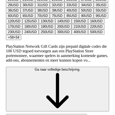
29
USD
30
USD
31
USD
32
USD
33
USD
34
USD
35
USD
36
USD
37
USD
38
USD
39
USD
40
USD
50
USD
55
USD
60
USD
65
USD
70
USD
75
USD
85
USD
90
USD
95
USD
120
USD
125
USD
130
USD
140
USD
150
USD
160
USD
175
USD
180
USD
190
USD
200
USD
210
USD
220
USD
230
USD
240
USD
250
USD
300
USD
400
USD
500
USD
+
58
+
54
PlayStation Network Gift Cards zijn prepaid digitale codes die
100 USD tegoed toevoegen aan een PlayStation Store
portemonnee, waarmee spelers in aanmerking komende games,
add-ons, abonnementen en meer kunnen kopen vo...
Ga naar volledige beschrijving.