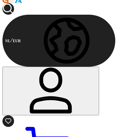
NL
EUR