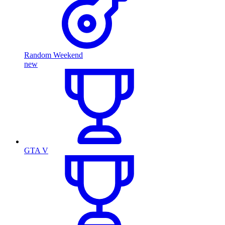
Random Weekend
new
GTA V