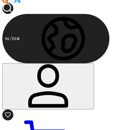
NL
EUR