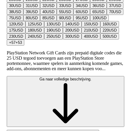
30
USD
31
USD
32
USD
33
USD
34
USD
36
USD
37
USD
38
USD
39
USD
40
USD
55
USD
60
USD
65
USD
70
USD
75
USD
80
USD
85
USD
90
USD
95
USD
100
USD
120
USD
125
USD
130
USD
140
USD
150
USD
160
USD
175
USD
180
USD
190
USD
200
USD
210
USD
220
USD
230
USD
240
USD
250
USD
300
USD
400
USD
500
USD
+
57
+
53
PlayStation Network Gift Cards zijn prepaid digitale codes die
25 USD tegoed toevoegen aan een PlayStation Store
portemonnee, waarmee spelers in aanmerking komende games,
add-ons, abonnementen en meer kunnen kopen voo...
Ga naar volledige beschrijving.