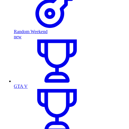
Random Weekend
new
GTA V