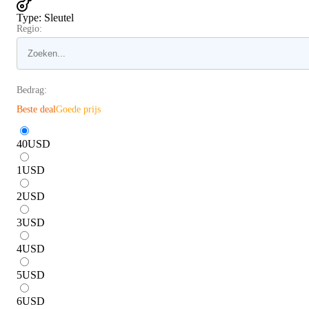
Type
:
Sleutel
Regio:
Bedrag:
Beste deal
Goede prijs
40
USD
1
USD
2
USD
3
USD
4
USD
5
USD
6
USD