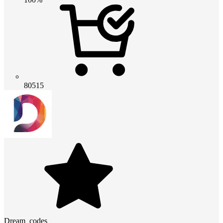
80515
Dream_codes