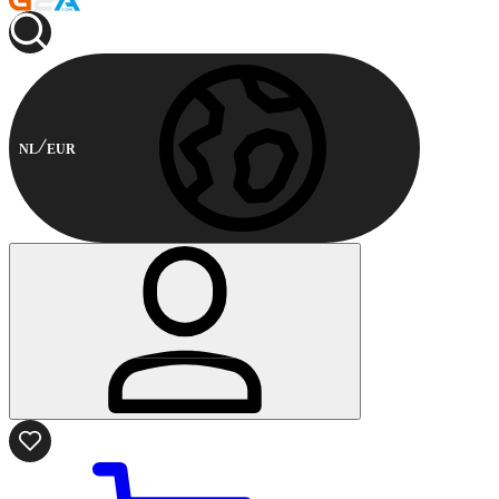
NL
EUR