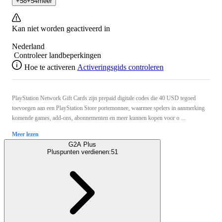
+
58
+
54
meer
Kan niet worden geactiveerd in
Nederland
Controleer landbeperkingen
Hoe te activeren
Activeringsgids controleren
PlayStation Network Gift Cards zijn prepaid digitale codes die 40 USD tegoed
toevoegen aan een PlayStation Store portemonnee, waarmee spelers in aanmerking
komende games, add-ons, abonnementen en meer kunnen kopen voor o ...
Meer lezen
G2A Plus
Pluspunten verdienen:
51