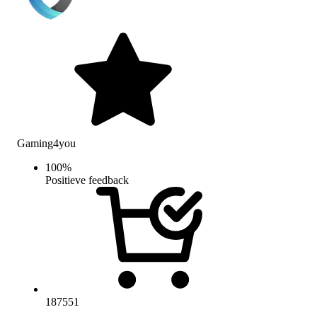
Gaming4you
100
%
Positieve feedback
187551