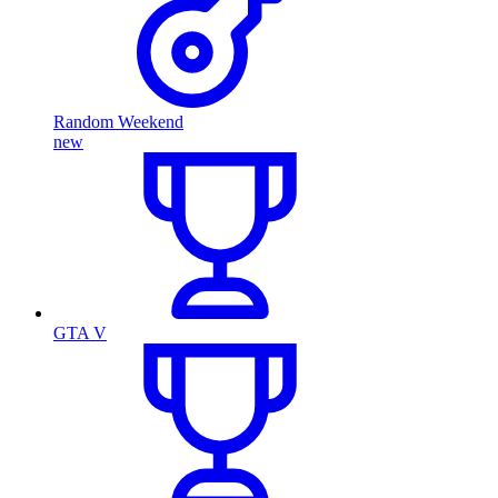
Random Weekend
new
GTA V