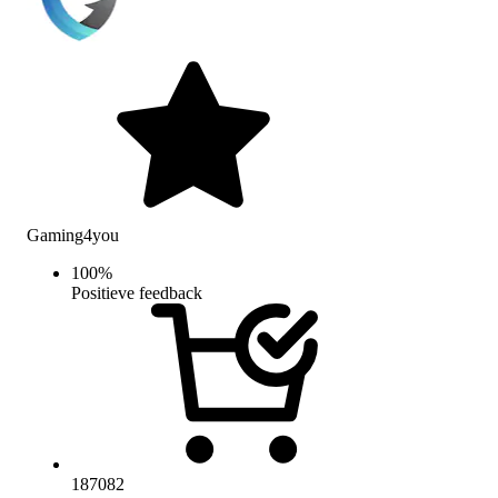
Gaming4you
100
%
Positieve feedback
187082