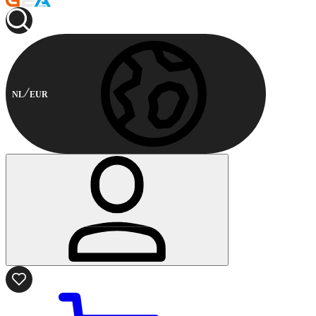
NL
EUR