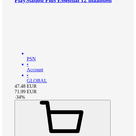
PlayStation Plus Essential 12 maanden
PSN
•
Account
•
GLOBAL
47.48
EUR
71.99
EUR
-
34
%