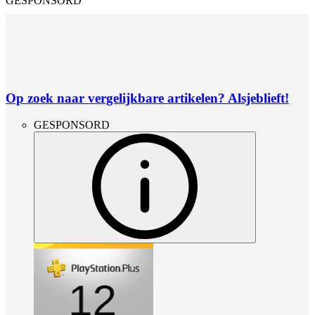
GESPONSORD
Op zoek naar vergelijkbare artikelen? Alsjeblieft!
GESPONSORD