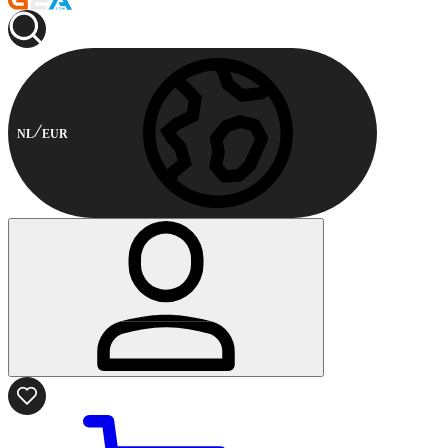
NL
EUR