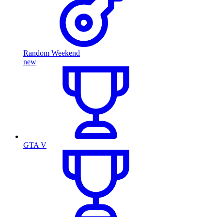
Random Weekend
new
GTA V