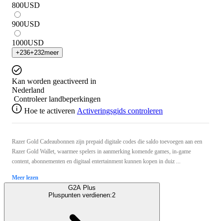
800
USD
900
USD
1000
USD
+
236
+
232
meer
Kan worden geactiveerd in
Nederland
Controleer landbeperkingen
Hoe te activeren
Activeringsgids controleren
Razer Gold Cadeaubonnen zijn prepaid digitale codes die saldo toevoegen aan een
Razer Gold Wallet, waarmee spelers in aanmerking komende games, in-game
content, abonnementen en digitaal entertainment kunnen kopen in duiz ...
Meer lezen
G2A Plus
Pluspunten verdienen:
2