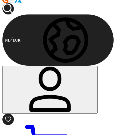
NL
EUR