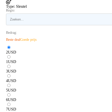
Type
:
Sleutel
Regio:
Bedrag:
Beste deal
Goede prijs
2
USD
1
USD
3
USD
4
USD
5
USD
6
USD
7
USD