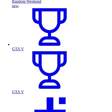
Random Weekend
new
GTA V
GTA V