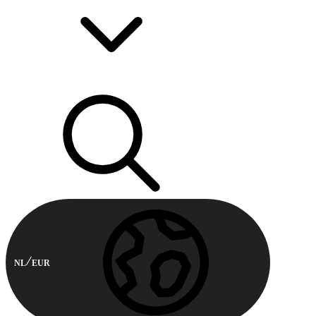
NL
EUR