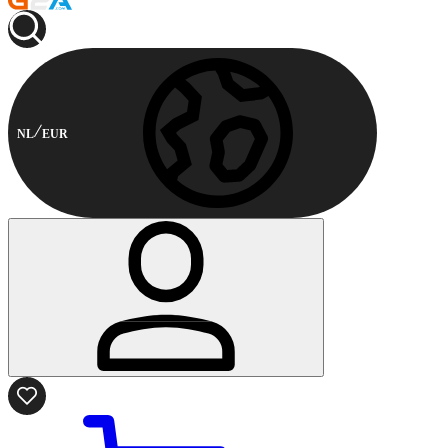
NL
EUR