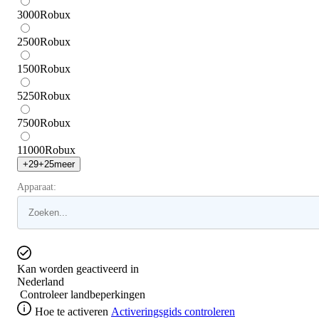
3000
Robux
2500
Robux
1500
Robux
5250
Robux
7500
Robux
11000
Robux
+
29
+
25
meer
Apparaat:
Kan worden geactiveerd in
Nederland
Controleer landbeperkingen
Hoe te activeren
Activeringsgids controleren