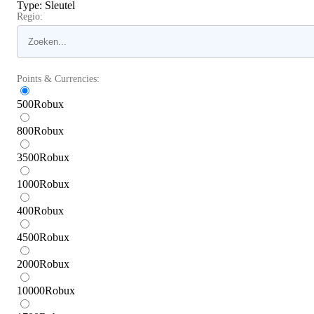
Type
:
Sleutel
Regio:
Points & Currencies:
500
Robux
800
Robux
3500
Robux
1000
Robux
400
Robux
4500
Robux
2000
Robux
10000
Robux