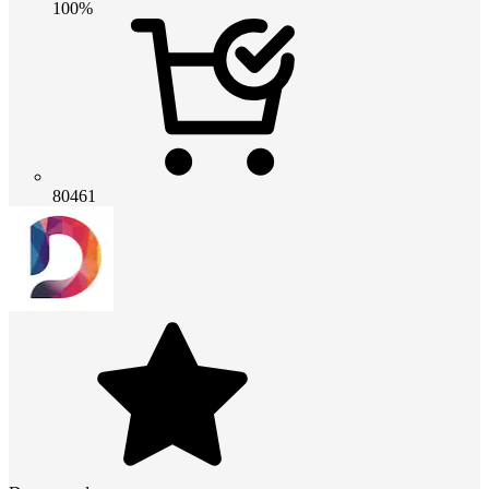
100%
80461