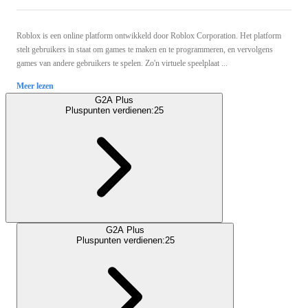
Roblox is een online platform ontwikkeld door Roblox Corporation. Het platform
stelt gebruikers in staat om games te maken en te programmeren, en vervolgens
games van andere gebruikers te spelen. Zo'n virtuele speelplaat ...
Meer lezen
G2A Plus
Pluspunten verdienen:
25
G2A Plus
Pluspunten verdienen:
25