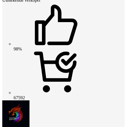
Uitstekende verkoper
98%
67592