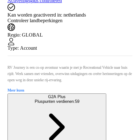
Activeringsgids controleren
Kan worden geactiveerd in:
netherlands
Controleer landbeperkingen
Regio
:
GLOBAL
Type
:
Account
RV Journey is een co-op avontuur waarin je met je Recreational Vehicle naar huis
rijdt. Werk samen met vrienden, overwinn uitdagingen en creëer herinneringen op de
open weg in deze unieke rij-ervaring.
Meer lezen
G2A Plus
Pluspunten verdienen:
59