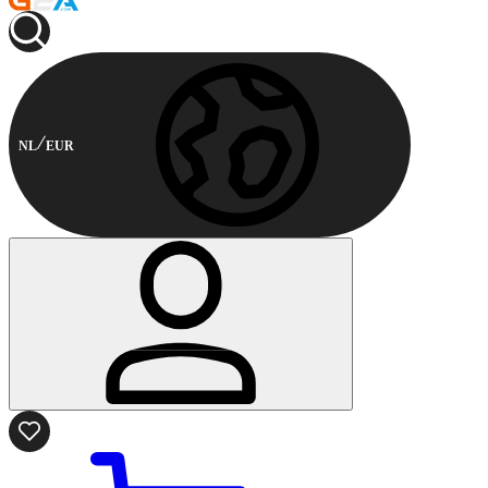
NL
EUR