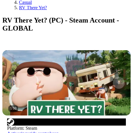
Casual
RV There Yet?
RV There Yet? (PC) - Steam Account -
GLOBAL
1
/
10
Platform
:
Steam