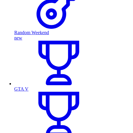
Random Weekend
new
GTA V