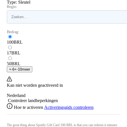
Type
:
Sleutel
Regio:
Bedrag:
100
BRL
17
BRL
50
BRL
+
-6
+
-10
meer
Kan niet worden geactiveerd in
Nederland
Controleer landbeperkingen
Hoe te activeren
Activeringsgids controleren
The great thing about Spotify Gift Card 100 BRL is that you can redeem it minutes