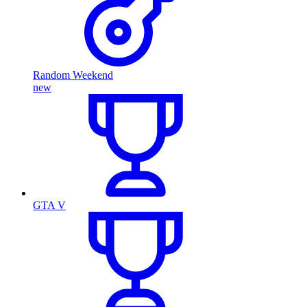
Random Weekend
new
GTA V