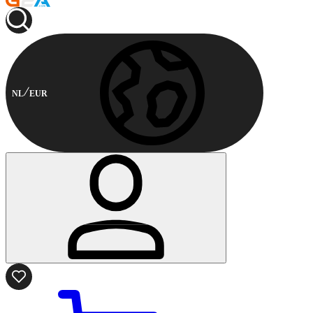
NL
EUR