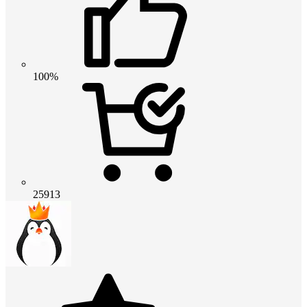
100%
25913