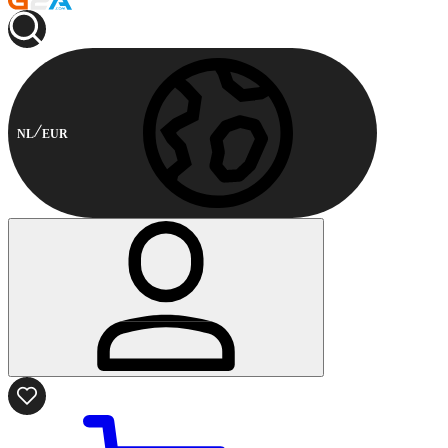
NL
EUR