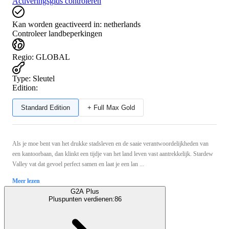
Activeringsgids controleren
Kan worden geactiveerd in:
netherlands
Controleer landbeperkingen
Regio
:
GLOBAL
Type
:
Sleutel
Edition:
Standard Edition
+ Full Max Gold
Als je moe bent van het drukke stadsleven en de saaie verantwoordelijkheden van
een kantoorbaan, dan klinkt een tijdje van het land leven vast aantrekkelijk. Stardew
Valley vat dat gevoel perfect samen en laat je een lan ...
Meer lezen
G2A Plus
Pluspunten verdienen:
86