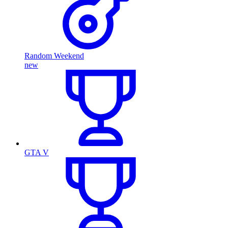
Random Weekend
new
GTA V