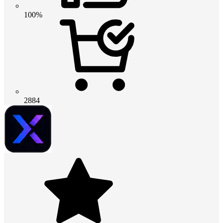
100%
2884