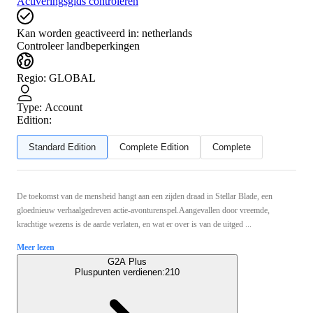
Activeringsgids controleren
Kan worden geactiveerd in:
netherlands
Controleer landbeperkingen
Regio
:
GLOBAL
Type
:
Account
Edition:
Standard Edition
Complete Edition
Complete
De toekomst van de mensheid hangt aan een zijden draad in Stellar Blade, een
gloednieuw verhaalgedreven actie-avonturenspel.Aangevallen door vreemde,
krachtige wezens is de aarde verlaten, en wat er over is van de uitged ...
Meer lezen
G2A Plus
Pluspunten verdienen:
210