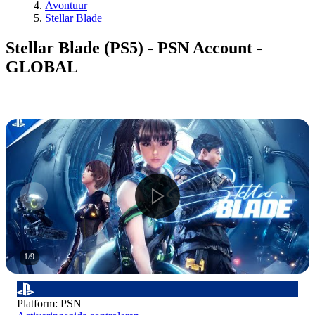
Avontuur
Stellar Blade
Stellar Blade (PS5) - PSN Account -
GLOBAL
1
/
9
Platform
:
PSN