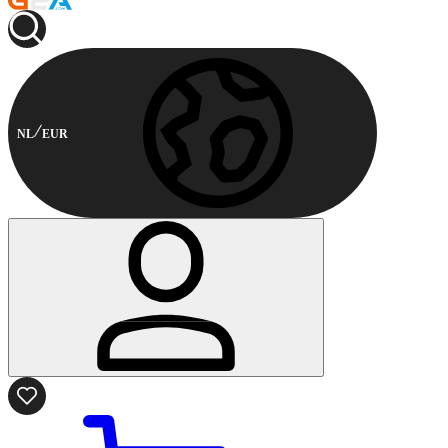
NL
EUR