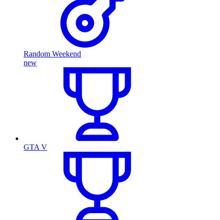
Random Weekend
new
GTA V