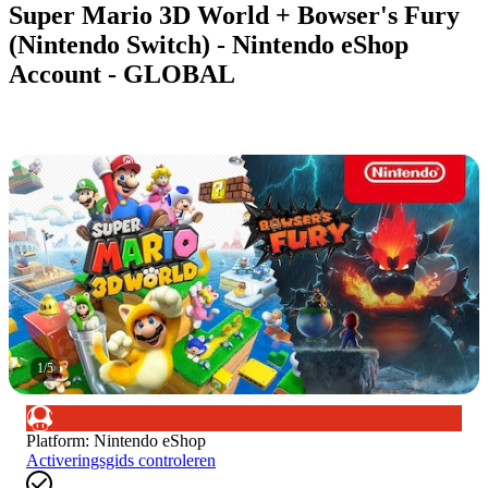
Super Mario 3D World + Bowser's Fury
(Nintendo Switch) - Nintendo eShop
Account - GLOBAL
1
/
5
Platform
:
Nintendo eShop
Activeringsgids controleren