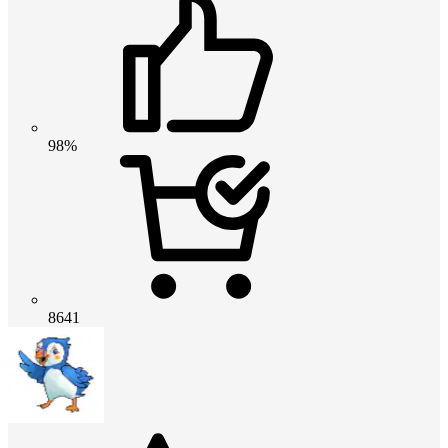
98%
8641