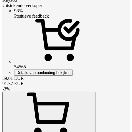
Keyzoo
Uitstekende verkoper
98%
Positieve feedback
54565
Details van aanbieding bekijken
89.01
EUR
91.37
EUR
-
3
%