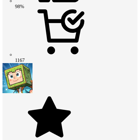
98%
1167