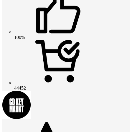
100%
44452