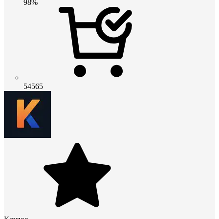
98%
54565