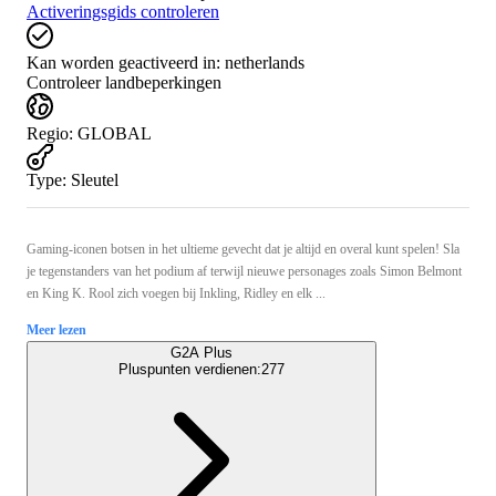
Activeringsgids controleren
Kan worden geactiveerd in:
netherlands
Controleer landbeperkingen
Regio
:
GLOBAL
Type
:
Sleutel
Gaming-iconen botsen in het ultieme gevecht dat je altijd en overal kunt spelen! Sla
je tegenstanders van het podium af terwijl nieuwe personages zoals Simon Belmont
en King K. Rool zich voegen bij Inkling, Ridley en elk ...
Meer lezen
G2A Plus
Pluspunten verdienen:
277