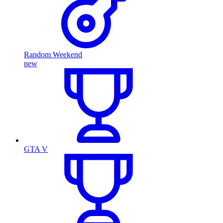
Random Weekend
new
GTA V