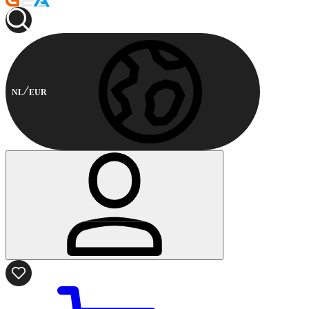
NL
EUR