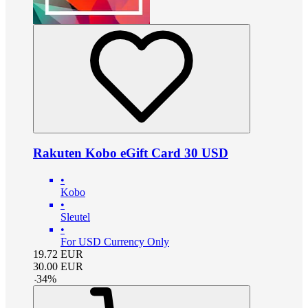
Rakuten Kobo eGift Card 30 USD
•
Kobo
•
Sleutel
•
For USD Currency Only
19.72
EUR
30.00
EUR
-
34
%