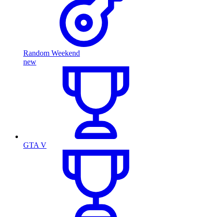
Random Weekend
new
GTA V