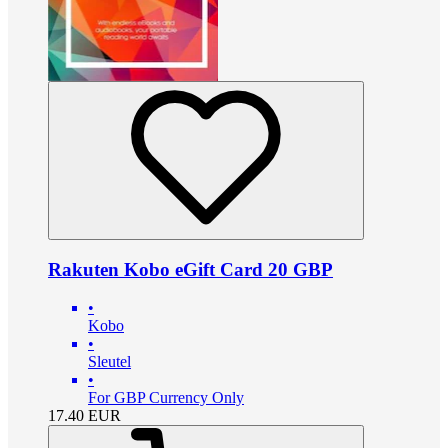
Rakuten Kobo eGift Card 20 GBP
•
Kobo
•
Sleutel
•
For GBP Currency Only
17.40
EUR