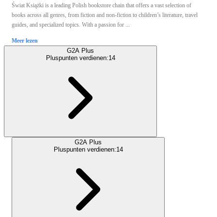
Świat Książki is a leading Polish bookstore chain that offers a vast selection of
books across all genres, from fiction and non-fiction to children’s literature, travel
guides, and specialized topics. With a passion for ...
Meer lezen
G2A Plus
Pluspunten verdienen:
14
G2A Plus
Pluspunten verdienen:
14