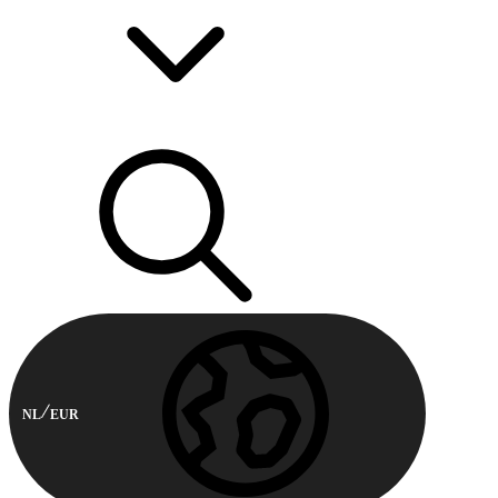
NL
EUR