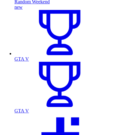
Random Weekend
new
GTA V
GTA V