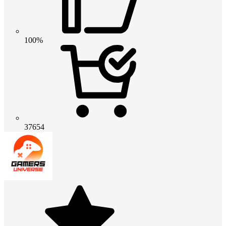
100%
37654