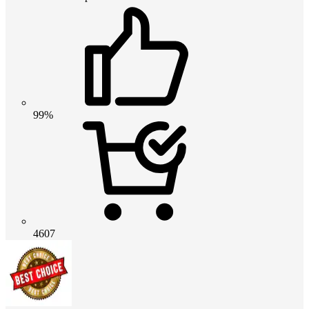
99%
4607