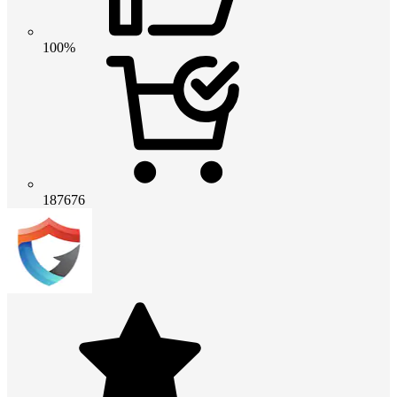
100%
187676