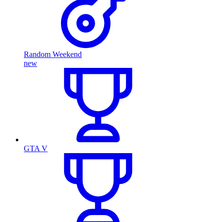
Random Weekend
new
GTA V