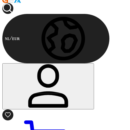
NL
EUR