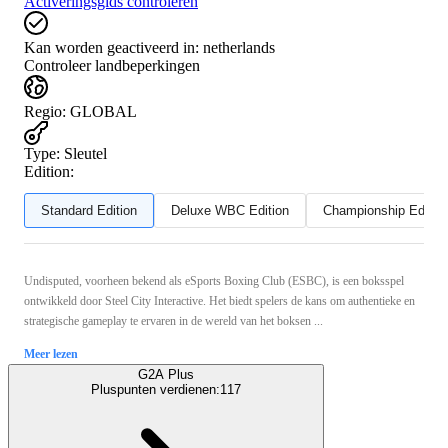
Activeringsgids controleren
Kan worden geactiveerd in:
netherlands
Controleer landbeperkingen
Regio
:
GLOBAL
Type
:
Sleutel
Edition:
Standard Edition
Deluxe WBC Edition
Championship Editio
Undisputed, voorheen bekend als eSports Boxing Club (ESBC), is een boksspel
ontwikkeld door Steel City Interactive. Het biedt spelers de kans om authentieke en
strategische gameplay te ervaren in de wereld van het boksen ...
Meer lezen
G2A Plus
Pluspunten verdienen:
117