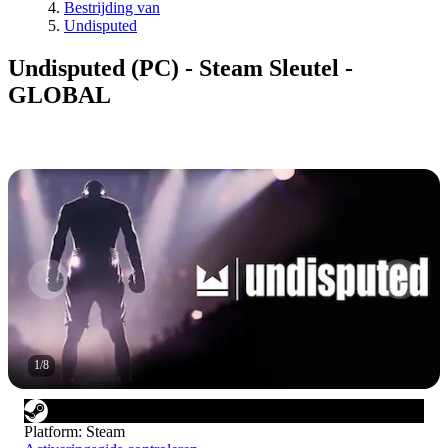
Bestrijding van
Undisputed
Undisputed (PC) - Steam Sleutel -
GLOBAL
1
/
8
Platform
:
Steam