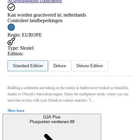
Activeringsgids controleren
Kan worden geactiveerd in:
netherlands
Controleer landbeperkingen
Regio
:
EUROPE
Type
:
Sleutel
Edition:
Standard Edition
Deluxe
Deluxe Edition
Building a settlement and taking on the enemy in battles never looked so beautiful,
thanks to Ubisoft's Snowdrop engine. Enjoy the multiplayer mode, where you can
meet face to face with your friends in various matches. T ...
Meer lezen
G2A Plus
Pluspunten verdienen:
89