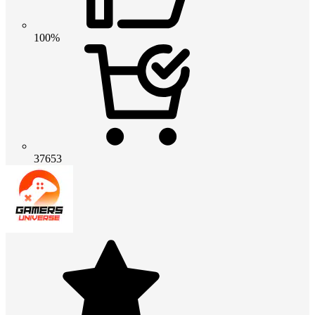
100%
37653