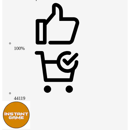
100%
44119