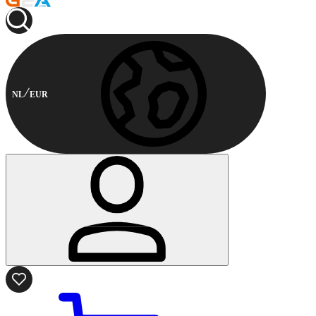
NL
EUR