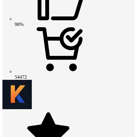
98%
54472