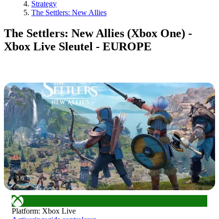
Strategy
The Settlers: New Allies
The Settlers: New Allies (Xbox One) -
Xbox Live Sleutel - EUROPE
1
/
6
Platform
:
Xbox Live