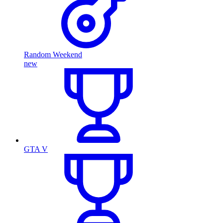
Random Weekend
new
GTA V