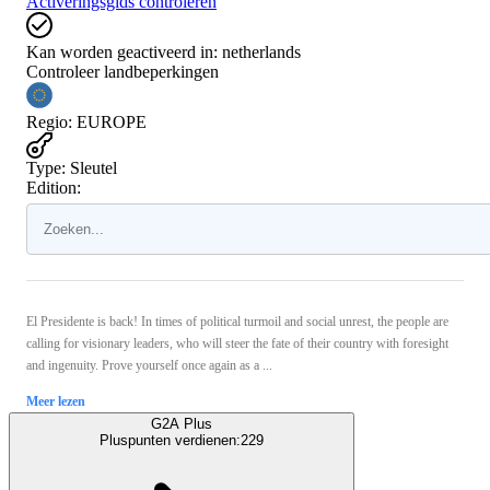
Activeringsgids controleren
Kan worden geactiveerd in:
netherlands
Controleer landbeperkingen
Regio
:
EUROPE
Type
:
Sleutel
Edition:
El Presidente is back! In times of political turmoil and social unrest, the people are
calling for visionary leaders, who will steer the fate of their country with foresight
and ingenuity. Prove yourself once again as a ...
Meer lezen
G2A Plus
Pluspunten verdienen:
229