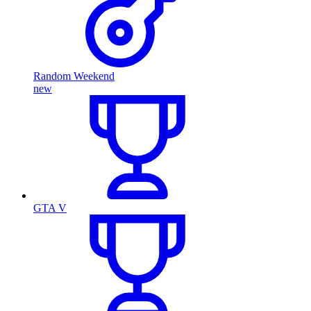
Random Weekend
new
GTA V