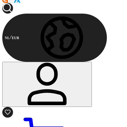
NL
EUR