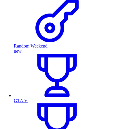
Random Weekend
new
GTA V