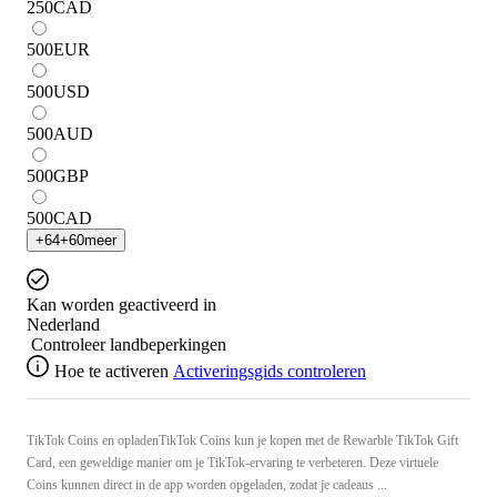
250
CAD
500
EUR
500
USD
500
AUD
500
GBP
500
CAD
+
64
+
60
meer
Kan worden geactiveerd in
Nederland
Controleer landbeperkingen
Hoe te activeren
Activeringsgids controleren
TikTok Coins en opladenTikTok Coins kun je kopen met de Rewarble TikTok Gift
Card, een geweldige manier om je TikTok-ervaring te verbeteren. Deze virtuele
Coins kunnen direct in de app worden opgeladen, zodat je cadeaus ...