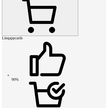
Linqappcards
90%