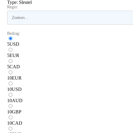
Type
:
Sleutel
Regio:
Bedrag:
5
USD
5
EUR
5
CAD
10
EUR
10
USD
10
AUD
10
GBP
10
CAD