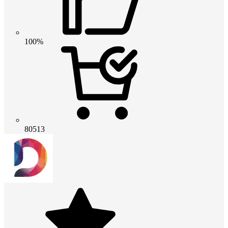
100%
80513