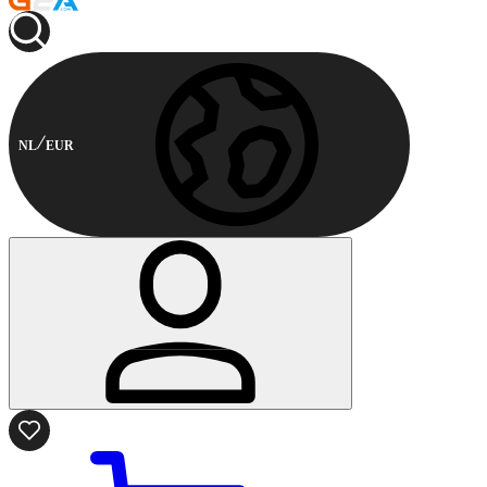
NL
EUR