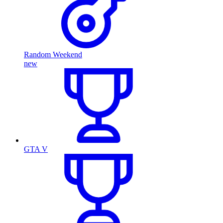
Random Weekend
new
GTA V