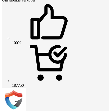
Uitstekende verkoper
100%
187750