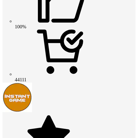
100%
44111