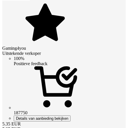
Gaming4you
Uitstekende verkoper
100%
Positieve feedback
187750
Details van aanbieding bekijken
5.35
EUR