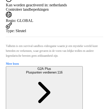
Kan worden geactiveerd in:
netherlands
Controleer landbeperkingen
Regio
:
GLOBAL
Type
:
Sleutel
Valheim is een survival sandbox-videogame waarin je een mystieke wereld kunt
betreden en verkennen, waar gevaren in de vorm van lelijke trollen en andere
legendarische beesten geen zeldzaamheid zijn.
Meer lezen
G2A Plus
Pluspunten verdienen:
116