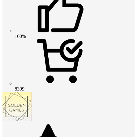
100%
8399