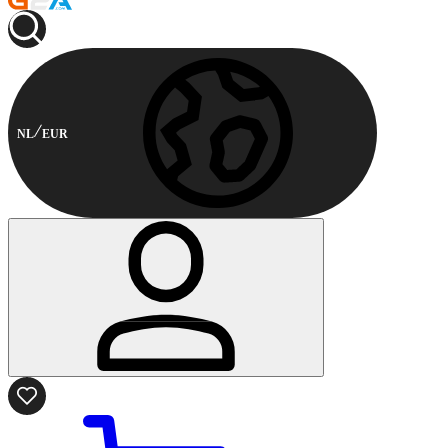
NL
EUR