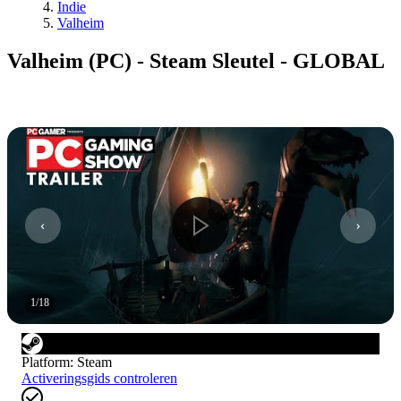
Indie
Valheim
Valheim (PC) - Steam Sleutel - GLOBAL
1
/
18
Platform
:
Steam
Activeringsgids controleren