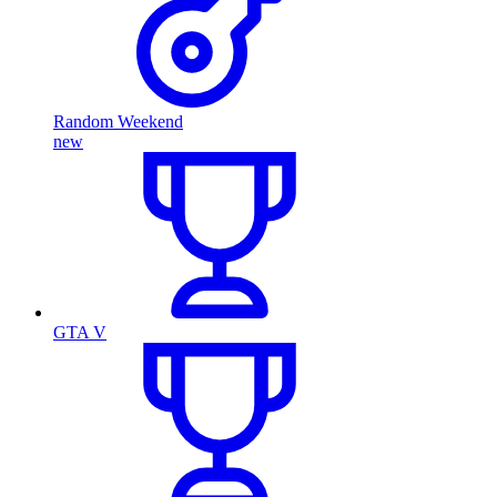
Random Weekend
new
GTA V