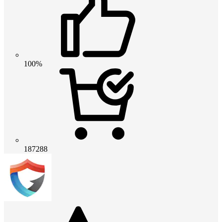
100%
187288