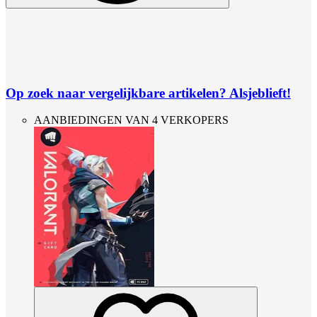
Op zoek naar vergelijkbare artikelen? Alsjeblieft!
AANBIEDINGEN VAN 4 VERKOPERS