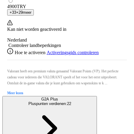
4900
TRY
+
33
+
29
meer
Kan niet worden geactiveerd in
Nederland
Controleer landbeperkingen
Hoe te activeren
Activeringsgids controleren
Valorant heeft een premium valuta genaamd Valorant Points (VP). Het perfecte
cadeau voor iedereen die VALORANT speelt of het voor het eerst uitprobeert.
Ontsluit de in-game valuta die je kunt gebruiken om wapenskins te k ...
Meer lezen
G2A Plus
Pluspunten verdienen:
22