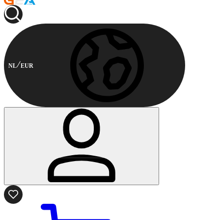
NL
EUR