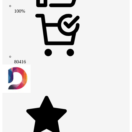
100%
80416