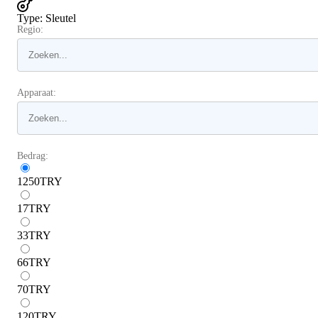
Type
:
Sleutel
Regio:
Apparaat:
Bedrag:
1250
TRY
17
TRY
33
TRY
66
TRY
70
TRY
120
TRY