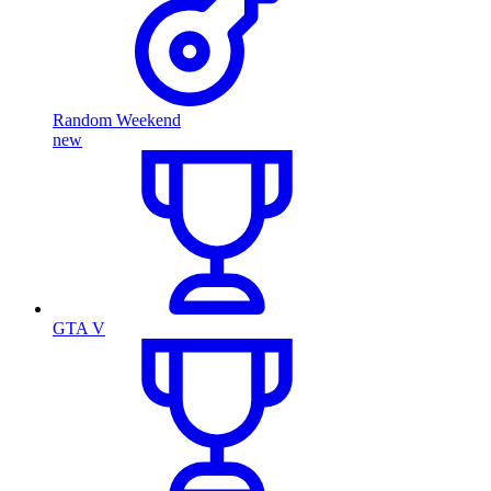
Random Weekend
new
GTA V