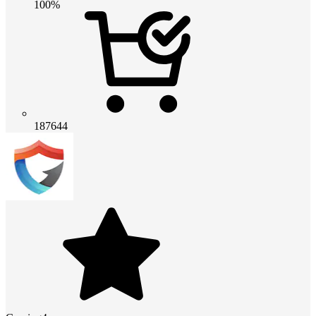
100%
187644