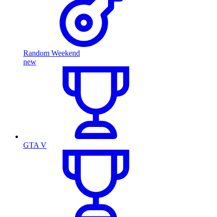
Random Weekend
new
GTA V