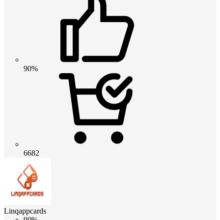
90%
6682
Linqappcards
90%