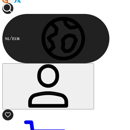
NL
EUR