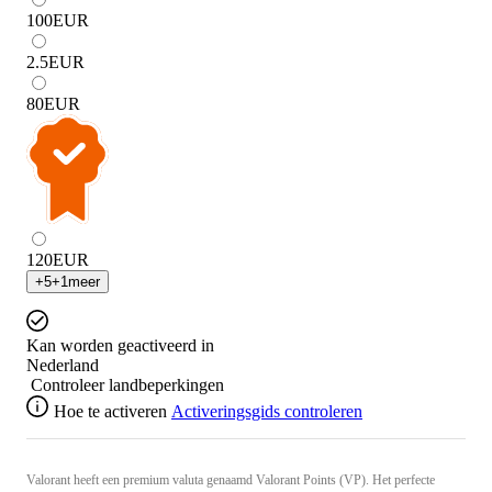
100
EUR
2.5
EUR
80
EUR
120
EUR
+
5
+
1
meer
Kan worden geactiveerd in
Nederland
Controleer landbeperkingen
Hoe te activeren
Activeringsgids controleren
Valorant heeft een premium valuta genaamd Valorant Points (VP). Het perfecte